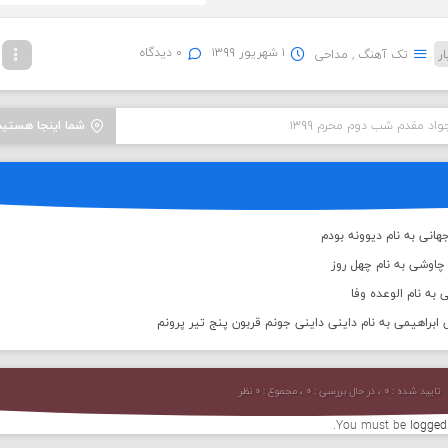
۱ شهریور ۱۳۹۹
۰ دیدگاه
تک آهنگ
,
مداحی
واد مقدم شب دوم محرم ۱۳۹۹
شما اینجا هستید
انی به نام دیوونه بودم
اوشی به نام چهل روز
 به نام الوعده وفا
براهیمی به نام داینی داینی جونم قربون پنج تیر پرونم
تایید شده : ۰ ، در حال بررسی : ۰ ، مجموع : ۰ نظر
You must be
logged