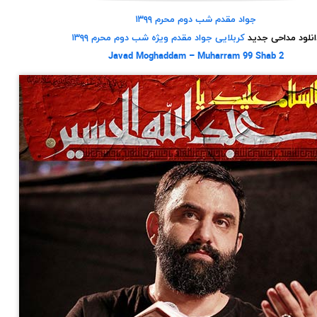
جواد مقدم شب دوم محرم ۱۳۹۹
انلود مداحی جدید
کربلایی جواد مقدم ویژه شب دوم محرم ۱۳۹۹
Javad Moghaddam – Muharram 99 Shab 2