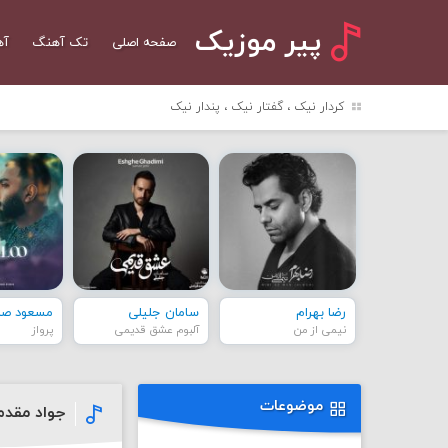
پیر موزیک
صفحه اصلی
تک آهنگ
آه
کردار نیک ، گفتار نیک ، پندار نیک
رضا بهرام
سامان جلیلی
مسعود صاد
نیمی از من
آلبوم عشق قدیمی
پرواز
موضوعات
جواد مقدم 