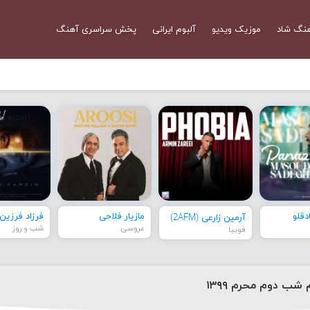
نگ شاد
موزیک ویدیو
آلبوم ایرانی
پخش سراسری آهنگ
قلو
مازیار فلاحی
فرزاد فرزین
آرمین زارعی (2AFM)
عروسی
شب و روز
فوبیا
شب دوم محرم ۱۳۹۹