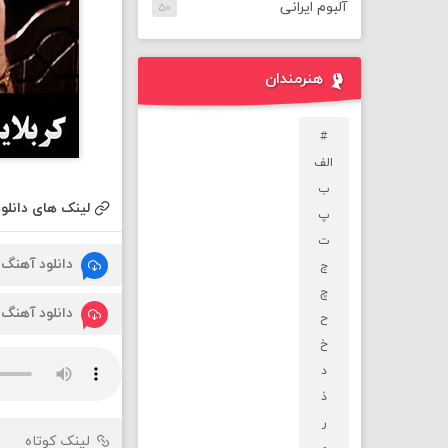
آلبوم ایرانی
۵۰
هنرمندان
#
الف
ب
لینک های دانلود
پ
ت
دانلود آهنگ
ج
چ
دانلود آهنگ
ح
خ
د
ذ
ر
لینک کوتاه