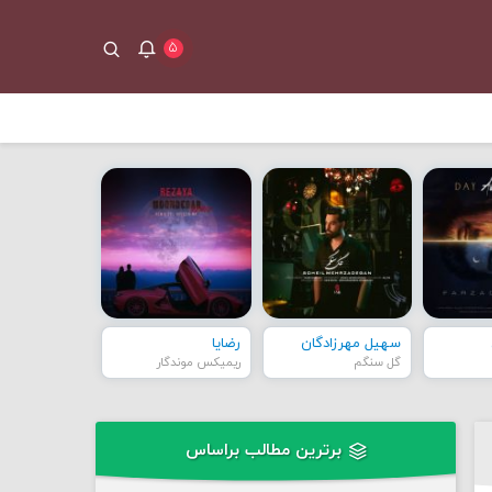
۵
سهیل مهرزادگان
رضایا
گل سنگم
ریمیکس موندگار
برترین مطالب براساس