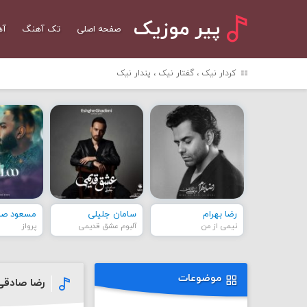
پیر موزیک
صفحه اصلی
تک آهنگ
آه
کردار نیک ، گفتار نیک ، پندار نیک
رضا بهرام
سامان جلیلی
مسعود صاد
نیمی از من
آلبوم عشق قدیمی
پرواز
موضوعات
رضا صادقی