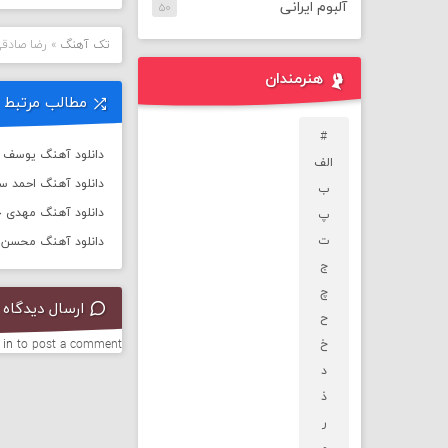
آلبوم ایرانی
۵۰
تک آهنگ
»
رضا صادقی
هنرمندان
مطالب مرتبط
#
دانلود آهنگ یوسف زم
الف
دانلود آهنگ احمد س
ب
دانلود آهنگ مهدی جه
پ
ت
دانلود آهنگ محسن چ
ج
چ
ارسال دیدگاه
ح
خ
to post a comment.
 in
د
ذ
ر