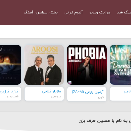
نگ شاد
موزیک ویدیو
آلبوم ایرانی
پخش سراسری آهنگ
قلو
مازیار فلاحی
فرزاد فرزین
آرمین زارعی (2AFM)
عروسی
شب و روز
فوبیا
 به نام با حسین حرف بزن