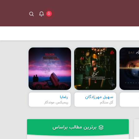
۵
سهیل مهرزادگان
رضایا
گل سنگم
ریمیکس موندگار
برترین مطالب براساس