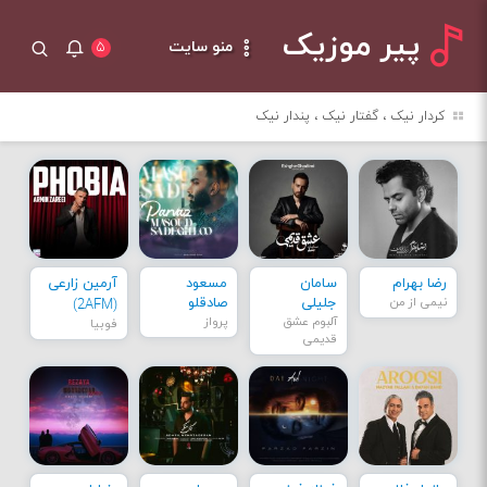
پیر موزیک
منو سایت
۵
کردار نیک ، گفتار نیک ، پندار نیک
رضا بهرام
سامان
مسعود
آرمین زارعی
نیمی از من
جلیلی
صادقلو
(2AFM)
آلبوم عشق
پرواز
فوبیا
قدیمی