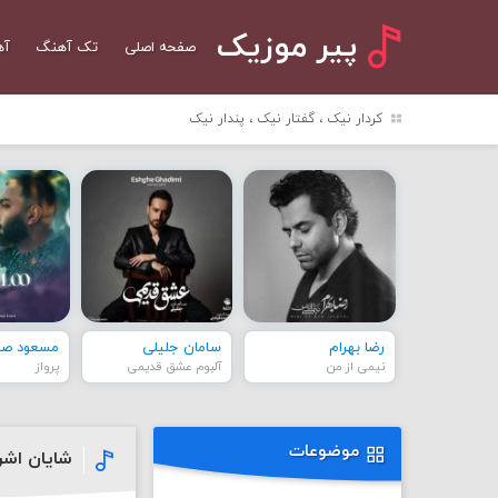
پیر موزیک
صفحه اصلی
تک آهنگ
آه
کردار نیک ، گفتار نیک ، پندار نیک
رضا بهرام
سامان جلیلی
مسعود صاد
نیمی از من
آلبوم عشق قدیمی
پرواز
موضوعات
شایان اشر