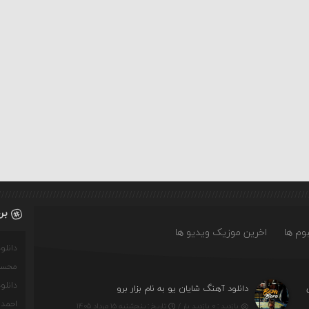
بر
وم ها
اخرین موزیک ویدیو ها
دانل
محسن
دانل
دانلود آهنگ شایان یو به نام بزار برو
احمدو
بازدید : ۰ بازدید بار /
تاریخ : پنج‌شنبه ۱۵ مرداد ۱۴۰۵