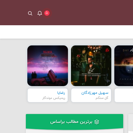
۵
سهیل مهرزادگان
رضایا
گل سنگم
ریمیکس موندگار
برترین مطالب براساس