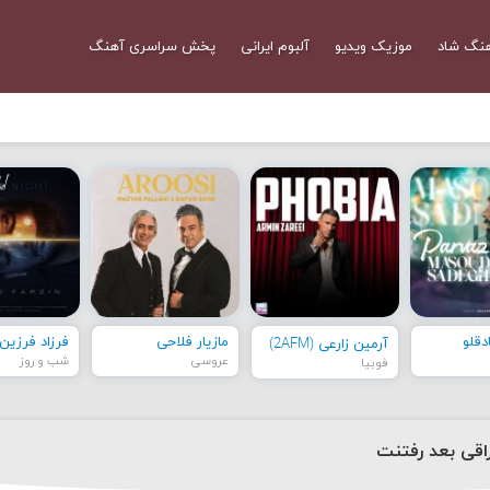
نگ شاد
موزیک ویدیو
آلبوم ایرانی
پخش سراسری آهنگ
قلو
مازیار فلاحی
فرزاد فرزین
آرمین زارعی (2AFM)
عروسی
شب و روز
فوبیا
اقی بعد رفتنت