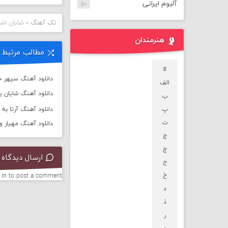
آلبوم ایرانی
۵۰
تک آهنگ
»
شایان اشر
هنرمندان
مطالب مرتبط
#
دانلود آهنگ سپهر خ
الف
دانلود آهنگ شایان یو 
ب
پ
دانلود آهنگ آرتا به نام
ت
دانلود آهنگ مهیار و 
ج
چ
ارسال دیدگاه
ح
خ
 in
to post a comment.
د
ذ
ر