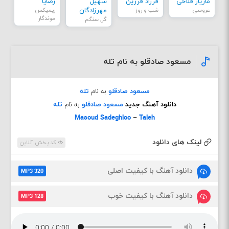
مازیار فلاحی
فرزاد فرزین
سهیل
رضایا
عروسی
شب و روز
مهرزادگان
ریمیکس
موندگار
گل سنگم
مسعود صادقلو به نام تله
مسعود صادقلو
به نام
تله
دانلود آهنگ جدید
مسعود صادقلو
به نام
تله
Masoud Sadeghloo
–
Taleh
لینک های دانلود
کد پخش آنلاین
دانلود آهنگ با کیفیت اصلی
MP3 320
دانلود آهنگ با کیفیت خوب
MP3 128