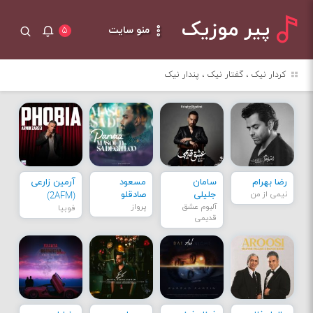
پیر موزیک
منو سایت
۵
کردار نیک ، گفتار نیک ، پندار نیک
رضا بهرام
سامان
مسعود
آرمین زارعی
نیمی از من
جلیلی
صادقلو
(2AFM)
آلبوم عشق
پرواز
فوبیا
قدیمی