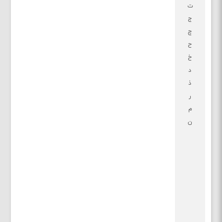
ت
ج
چ
ح
خ
د
ذ
ر
م
ن