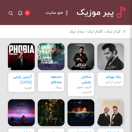
پیر موزیک
منو سایت
۵
کردار نیک ، گفتار نیک ، پندار نیک
رضا بهرام
سامان
مسعود
آرمین زارعی
نیمی از من
جلیلی
صادقلو
(2AFM)
آلبوم عشق
پرواز
فوبیا
قدیمی