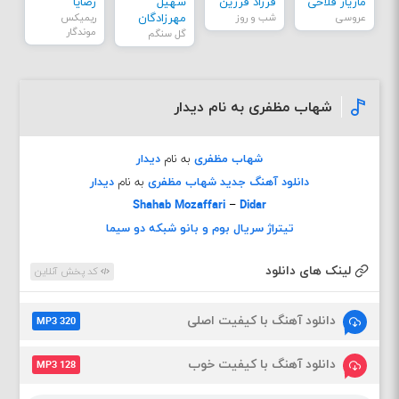
مازیار فلاحی
فرزاد فرزین
سهیل
رضایا
عروسی
شب و روز
مهرزادگان
ریمیکس
موندگار
گل سنگم
شهاب مظفری به نام دیدار
شهاب مظفری
به نام
دیدار
دانلود آهنگ جدید شهاب مظفری
به نام
دیدار
Shahab Mozaffari
–
Didar
تیتراژ سریال بوم و بانو شبکه دو سیما
لینک های دانلود
کد پخش آنلاین
دانلود آهنگ با کیفیت اصلی
MP3 320
دانلود آهنگ با کیفیت خوب
MP3 128