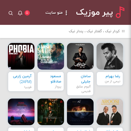
پیر موزیک
منو سایت
۵
کردار نیک ، گفتار نیک ، پندار نیک
رضا بهرام
سامان
مسعود
آرمین زارعی
نیمی از من
جلیلی
صادقلو
(2AFM)
آلبوم عشق
پرواز
فوبیا
قدیمی