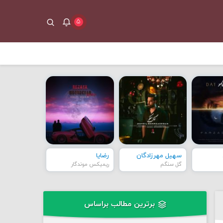
۵
سهیل مهرزادگان
رضایا
گل سنگم
ریمیکس موندگار
برترین مطالب براساس