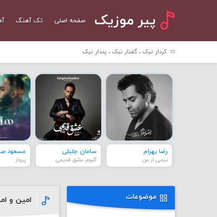
پیر موزیک
صفحه اصلی
تک آهنگ
آه
کردار نیک ، گفتار نیک ، پندار نیک
رضا بهرام
سامان جلیلی
مسعود صاد
نیمی از من
آلبوم عشق قدیمی
پرواز
موضوعات
امین و امی