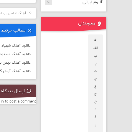
آلبوم ایرانی
۵۰
تک آهنگ
»
امین و ام
هنرمندان
مطالب مرتبط
#
دانلود آهنگ شهیاد ب
الف
دانلود آهنگ مسعود فر
ب
دانلود آهنگ بهمن بهر
پ
ت
دانلود آهنگ آرمان گ
ج
چ
ارسال دیدگاه
ح
خ
to post a comment.
 in
د
ذ
ر