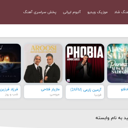
نگ شاد
موزیک ویدیو
آلبوم ایرانی
پخش سراسری آهنگ
قلو
مازیار فلاحی
فرزاد فرزین
آرمین زارعی (2AFM)
عروسی
شب و روز
فوبیا
د به نام وابسته