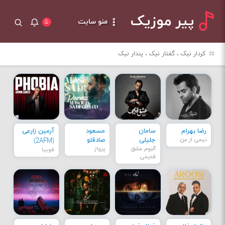
پیر موزیک
منو سایت
۵
کردار نیک ، گفتار نیک ، پندار نیک
رضا بهرام
سامان
مسعود
آرمین زارعی
نیمی از من
جلیلی
صادقلو
(2AFM)
آلبوم عشق
پرواز
فوبیا
قدیمی