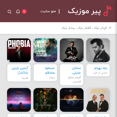
پیر موزیک
منو سایت
۵
کردار نیک ، گفتار نیک ، پندار نیک
رضا بهرام
سامان
مسعود
آرمین زارعی
نیمی از من
جلیلی
صادقلو
(2AFM)
آلبوم عشق
پرواز
فوبیا
قدیمی