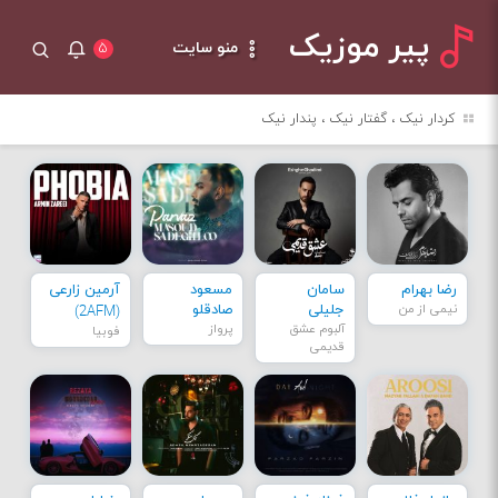
پیر موزیک
منو سایت
۵
کردار نیک ، گفتار نیک ، پندار نیک
رضا بهرام
سامان
مسعود
آرمین زارعی
نیمی از من
جلیلی
صادقلو
(2AFM)
آلبوم عشق
پرواز
فوبیا
قدیمی