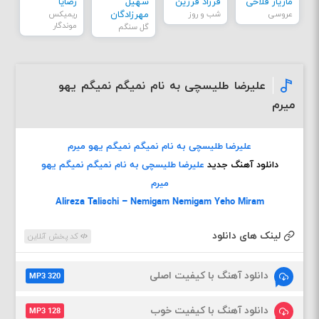
مازیار فلاحی
فرزاد فرزین
سهیل
رضایا
عروسی
شب و روز
مهرزادگان
ریمیکس
موندگار
گل سنگم
علیرضا طلیسچی به نام نمیگم نمیگم یهو
میرم
علیرضا طلیسچی به نام نمیگم نمیگم یهو میرم
دانلود آهنگ جدید
علیرضا طلیسچی به نام نمیگم نمیگم یهو
میرم
Alireza Talischi – Nemigam Nemigam Yeho Miram
لینک های دانلود
کد پخش آنلاین
دانلود آهنگ با کیفیت اصلی
MP3 320
دانلود آهنگ با کیفیت خوب
MP3 128