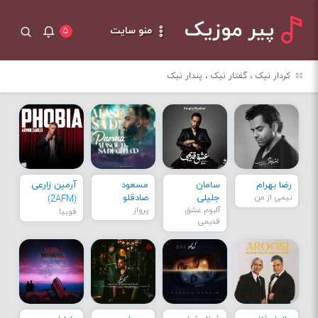
پیر موزیک
منو سایت
۵
کردار نیک ، گفتار نیک ، پندار نیک
رضا بهرام
سامان
مسعود
آرمین زارعی
نیمی از من
جلیلی
صادقلو
(2AFM)
آلبوم عشق
پرواز
فوبیا
قدیمی