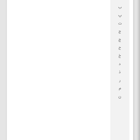
ب
پ
ت
ج
چ
ح
خ
د
ذ
ر
م
ن