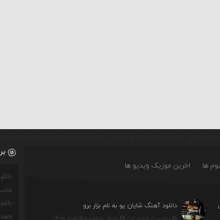
بر
وم ها
اخرین موزیک ویدیو ها
دانل
محسن
دانل
دانلود آهنگ شایان یو به نام بزار برو
احمدو
بازدید : ۰ بازدید بار /
تاریخ : پنج‌شنبه ۱۵ مرداد ۱۴۰۵