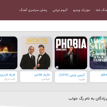
نگ شاد
موزیک ویدیو
آلبوم ایرانی
پخش سراسری آهنگ
قلو
مازیار فلاحی
فرزاد فرزین
آرمین زارعی (2AFM)
عروسی
شب و روز
فوبیا
ادگان به نام رگ خواب