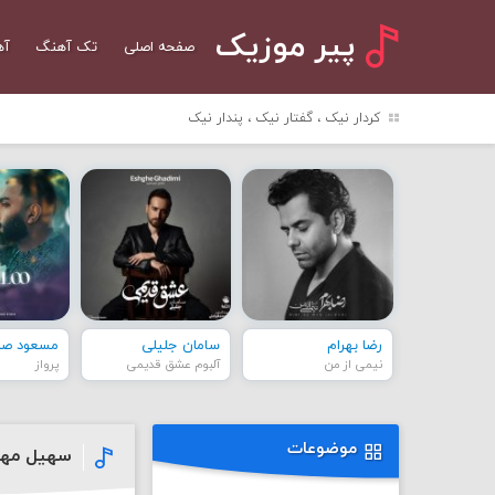
پیر موزیک
صفحه اصلی
تک آهنگ
آه
کردار نیک ، گفتار نیک ، پندار نیک
رضا بهرام
سامان جلیلی
مسعود صاد
نیمی از من
آلبوم عشق قدیمی
پرواز
موضوعات
سهیل مهرز