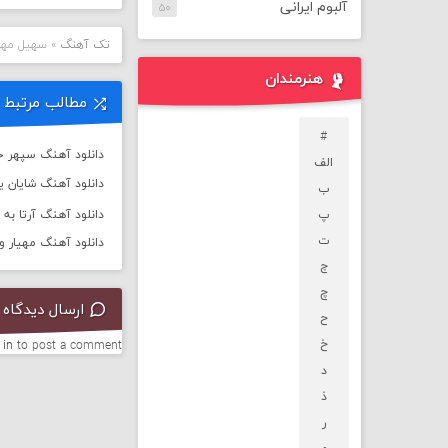
آلبوم ایرانی
۵۰
تک آهنگ
»
سهیل مهر
هنرمندان
مطالب مرتبط
#
دانلود آهنگ سپهر خ
الف
دانلود آهنگ شایان یو 
ب
پ
دانلود آهنگ آرتا به نام
ت
دانلود آهنگ مهیار و 
ج
چ
ارسال دیدگاه
ح
خ
 in
to post a comment.
د
ذ
ر