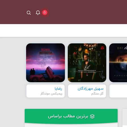
۵
سهیل مهرزادگان
رضایا
گل سنگم
ریمیکس موندگار
برترین مطالب براساس