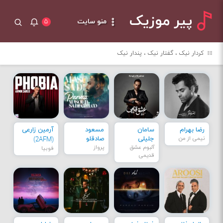
پیر موزیک
منو سایت
۵
کردار نیک ، گفتار نیک ، پندار نیک
رضا بهرام
سامان
مسعود
آرمین زارعی
نیمی از من
جلیلی
صادقلو
(2AFM)
آلبوم عشق
پرواز
فوبیا
قدیمی