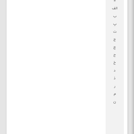
#
الف
ب
پ
ت
ج
چ
ح
خ
د
ذ
ر
م
ن