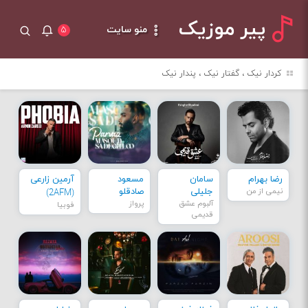
پیر موزیک
منو سایت
۵
کردار نیک ، گفتار نیک ، پندار نیک
رضا بهرام
سامان
مسعود
آرمین زارعی
نیمی از من
جلیلی
صادقلو
(2AFM)
آلبوم عشق
پرواز
فوبیا
قدیمی