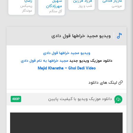
مازیار فلاحی
فرزاد فرزین
سهیل
رضایا
عروسی
شب و روز
مهرزادگان
ریمیکس
موندگار
گل سنگم
ویدیو مجید خراطها قول دادی
ویدیو مجید خراطها قول دادی
دانلود موزیک ویدیو جدید
مجید خراطها به نام قول دادی
Majid Kharatha – Ghol Dadi Video
لینک های دانلود
دانلود موزیک ویدیو با کیفیت پایین
480P