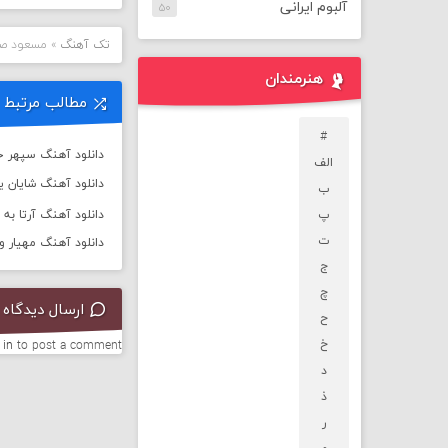
آلبوم ایرانی
۵۰
تک آهنگ
»
مسعود صا
هنرمندان
مطالب مرتبط
#
دانلود آهنگ سپهر خ
الف
دانلود آهنگ شایان یو 
ب
پ
دانلود آهنگ آرتا به نام
ت
دانلود آهنگ مهیار و 
ج
چ
ارسال دیدگاه
ح
خ
 in
to post a comment.
د
ذ
ر