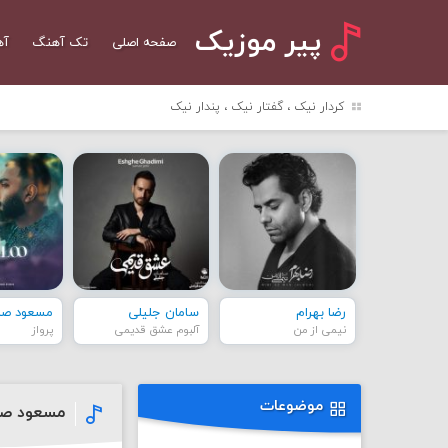
پیر موزیک
صفحه اصلی
تک آهنگ
آه
کردار نیک ، گفتار نیک ، پندار نیک
رضا بهرام
سامان جلیلی
مسعود صاد
نیمی از من
آلبوم عشق قدیمی
پرواز
موضوعات
مسعود صاب