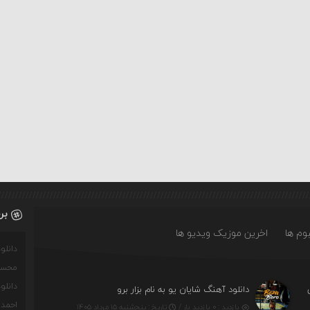
بر
وم ها
اخرین موزیک ویدیو ها
دانل
محسن
دانل
دانلود آهنگ شایان یو به نام بزار برو
احمدو
بازدید : ۰ بازدید بار /
تاریخ : پنج‌شنبه ۱۵ مرداد ۱۴۰۵