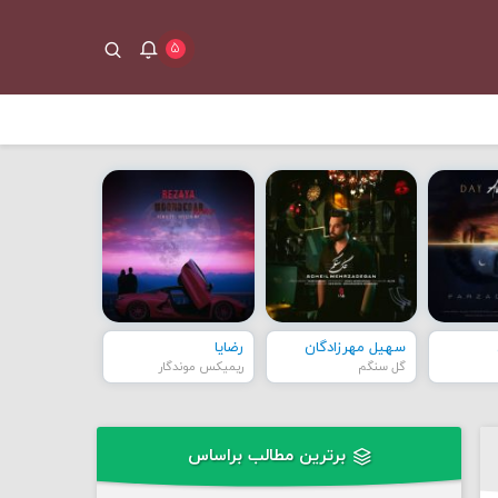
۵
سهیل مهرزادگان
رضایا
گل سنگم
ریمیکس موندگار
برترین مطالب براساس