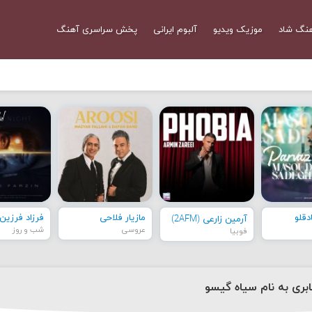
نگ شاد
موزیک ویدیو
آلبوم ایرانی
پخش سراسری آهنگ
قلو
مازیار فلاحی
فرزاد فرزین
آرمین زارعی (2AFM)
عروسی
شب و روز
فوبیا
ری به نام سیاه گیسو