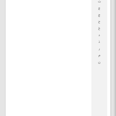
ت
ج
چ
ح
خ
د
ذ
ر
م
ن