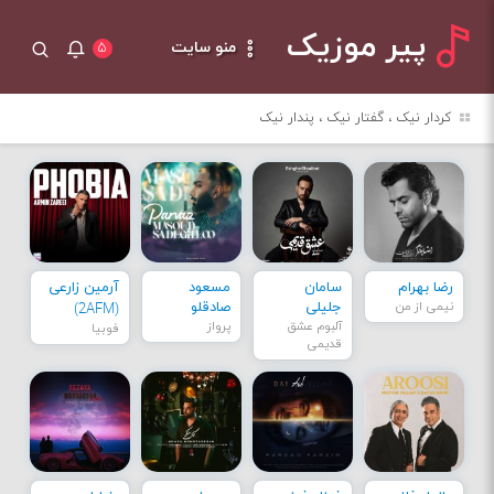
پیر موزیک
منو سایت
۵
کردار نیک ، گفتار نیک ، پندار نیک
رضا بهرام
سامان
مسعود
آرمین زارعی
نیمی از من
جلیلی
صادقلو
(2AFM)
آلبوم عشق
پرواز
فوبیا
قدیمی