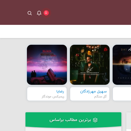
۵
سهیل مهرزادگان
رضایا
گل سنگم
ریمیکس موندگار
برترین مطالب براساس