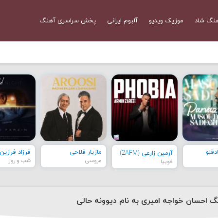
نگ شاد
موزیک ویدیو
آلبوم ایرانی
پخش سراسری آهنگ
قلو
مازیار فلاحی
فرزاد فرزین
آرمین زارعی (2AFM)
عروسی
شب و روز
فوبیا
نگ احسان خواجه امیری به نام دیوونه حالی