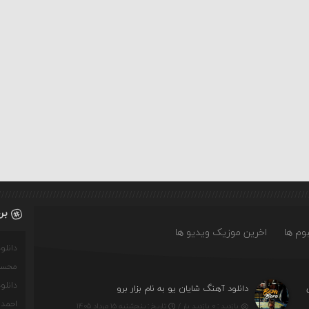
بر
وم ها
اخرین موزیک ویدیو ها
دانل
محسن
دانل
دانلود آهنگ شایان یو به نام بزار برو
احمدو
بازدید : ۰ بازدید بار /
تاریخ : پنج‌شنبه ۱۵ مرداد ۱۴۰۵