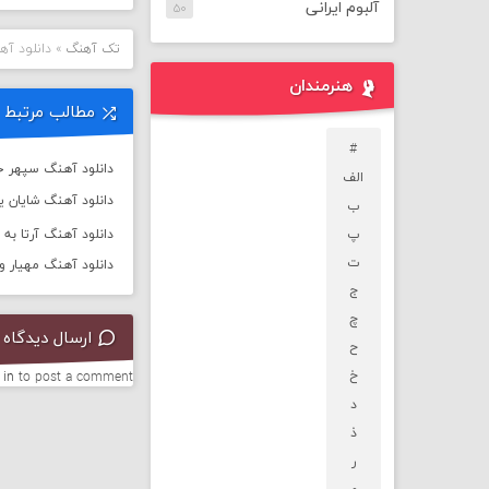
آلبوم ایرانی
۵۰
تک آهنگ
»
دانلود آه
هنرمندان
مطالب مرتبط
#
دانلود آهنگ سپهر خ
الف
دانلود آهنگ شایان یو 
ب
پ
دانلود آهنگ آرتا به نام
ت
دانلود آهنگ مهیار و 
ج
چ
ارسال دیدگاه
ح
خ
 in
to post a comment.
د
ذ
ر