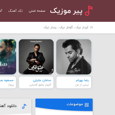
پیر موزیک
صفحه اصلی
تک آهنگ
آه
کردار نیک ، گفتار نیک ، پندار نیک
رضا بهرام
سامان جلیلی
مسعود صاد
نیمی از من
آلبوم عشق قدیمی
پرواز
موضوعات
دانلود آه