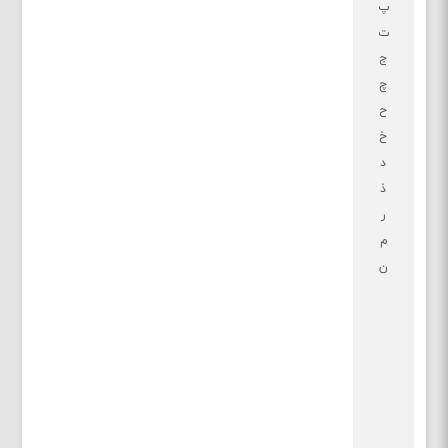
پ
ت
ج
چ
ح
خ
د
ذ
ر
م
ن