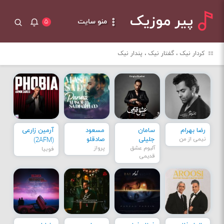
پیر موزیک
منو سایت
۵
کردار نیک ، گفتار نیک ، پندار نیک
رضا بهرام
سامان
مسعود
آرمین زارعی
نیمی از من
جلیلی
صادقلو
(2AFM)
آلبوم عشق
پرواز
فوبیا
قدیمی