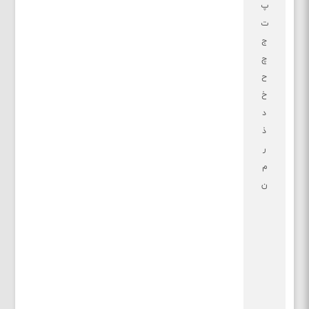
پ
ت
ج
چ
ح
خ
د
ذ
ر
م
ن