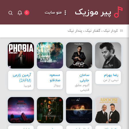
پیر موزیک
منو سایت
۵
کردار نیک ، گفتار نیک ، پندار نیک
رضا بهرام
سامان
مسعود
آرمین زارعی
نیمی از من
جلیلی
صادقلو
(2AFM)
آلبوم عشق
پرواز
فوبیا
قدیمی