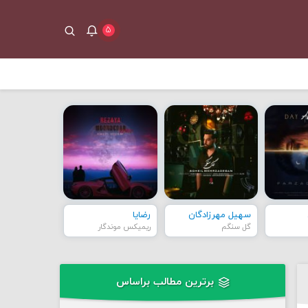
۵
سهیل مهرزادگان
رضایا
گل سنگم
ریمیکس موندگار
برترین مطالب براساس