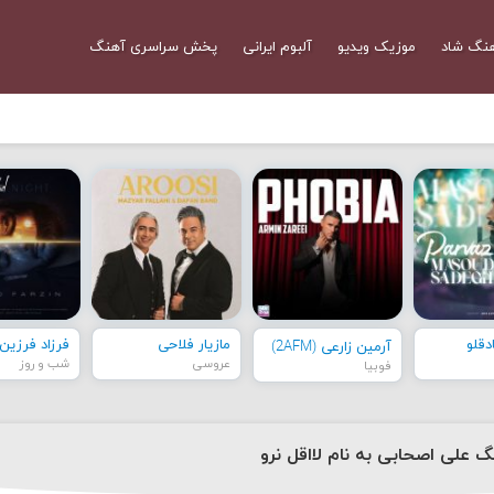
نگ شاد
موزیک ویدیو
آلبوم ایرانی
پخش سراسری آهنگ
قلو
مازیار فلاحی
فرزاد فرزین
آرمین زارعی (2AFM)
عروسی
شب و روز
فوبیا
گ علی اصحابی به نام لااقل نرو