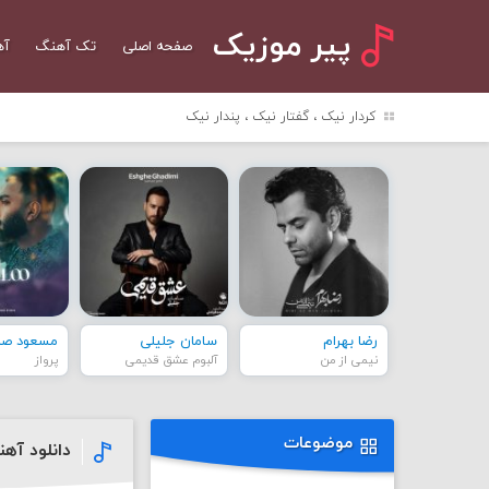
پیر موزیک
صفحه اصلی
تک آهنگ
آه
کردار نیک ، گفتار نیک ، پندار نیک
رضا بهرام
سامان جلیلی
مسعود صاد
نیمی از من
آلبوم عشق قدیمی
پرواز
موضوعات
دانلود آهن