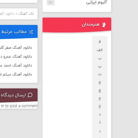
آلبوم ایرانی
۵۰
تک آهنگ
»
دانلود آه
هنرمندان
مطالب مرتبط
#
دانلود آهنگ صفر گلرد
الف
دانلود آهنگ عمرو دیا
ب
دانلود آهنگ احمد سل
پ
ت
دانلود آهنگ میثم ا
ج
چ
ارسال دیدگاه
ح
خ
to post a comment.
 in
د
ذ
ر