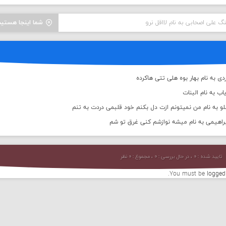
نگ علی اصحابی به نام لااقل نرو
شما اینجا هستید
ی به نام بهار بوه هلی تتی هاکرده
ب به نام البنات
و به نام من نمیتونم ازت دل بکنم خود قلبمی دردت به تنم
براهیمی به نام میشه نوازشم کنی غرق تو شم
تایید شده : ۰ ، در حال بررسی : ۰ ، مجموع : ۰ نظر
You must be
logged