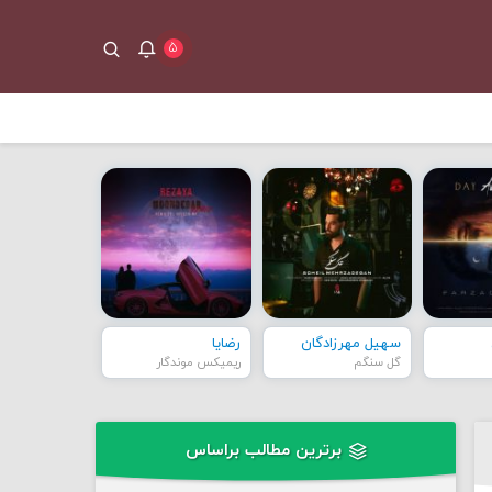
۵
سهیل مهرزادگان
رضایا
گل سنگم
ریمیکس موندگار
برترین مطالب براساس