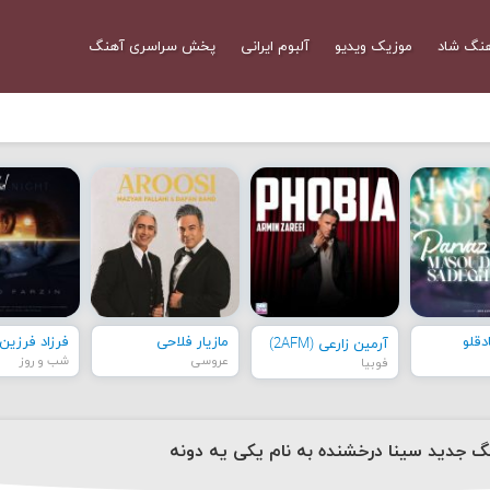
نگ شاد
موزیک ویدیو
آلبوم ایرانی
پخش سراسری آهنگ
قلو
مازیار فلاحی
فرزاد فرزین
آرمین زارعی (2AFM)
عروسی
شب و روز
فوبیا
نگ جدید سینا درخشنده به نام یکی یه دونه