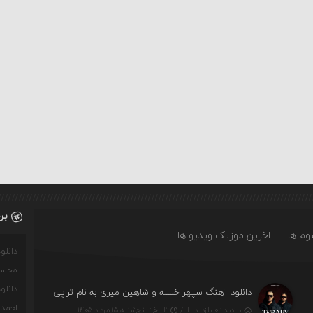
بر
وم ها
اخرین موزیک ویدیو ها
دانل
محسن
دانل
دانلود آهنگ سپهر خلسه و شاهین میری به نام تراپی
احمدو
بازدید : ۰ بازدید بار /
تاریخ : پنج‌شنبه ۱۵ مرداد ۱۴۰۵