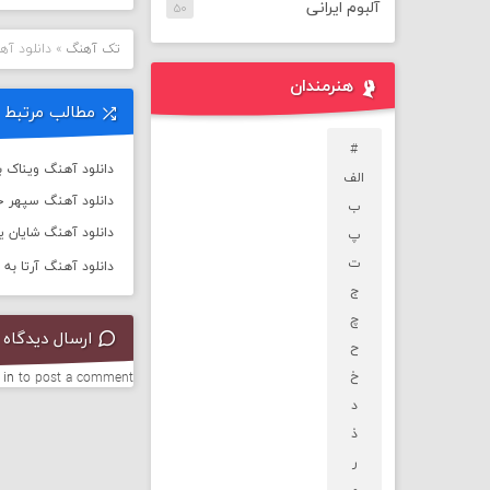
آلبوم ایرانی
۵۰
تک آهنگ
»
دانلود آه
هنرمندان
مطالب مرتبط
#
دانلود آهنگ ویناک به
الف
دانلود آهنگ سپهر خ
ب
دانلود آهنگ شایان یو 
پ
ت
دانلود آهنگ آرتا به نام
ج
چ
ارسال دیدگاه
ح
خ
 in
to post a comment.
د
ذ
ر