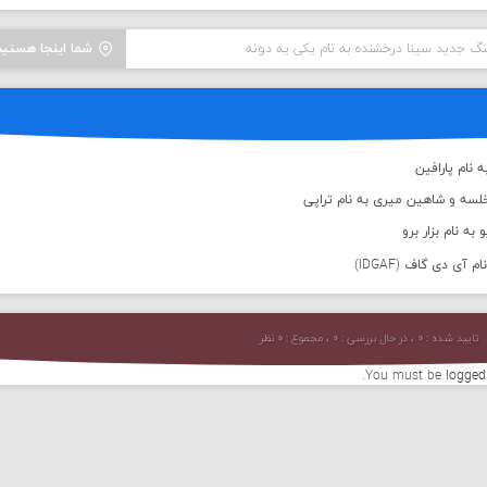
نگ جدید سینا درخشنده به نام یکی یه دونه
شما اینجا هستید
 نام پارافین
لسه و شاهین میری به نام تراپی
به نام بزار برو
 آی دی گاف (IDGAF)
تایید شده : ۰ ، در حال بررسی : ۰ ، مجموع : ۰ نظر
You must be
logged