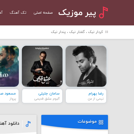
پیر موزیک
صفحه اصلی
تک آهنگ
آه
کردار نیک ، گفتار نیک ، پندار نیک
رضا بهرام
سامان جلیلی
مسعود صاد
نیمی از من
آلبوم عشق قدیمی
پرواز
موضوعات
دانلود آه