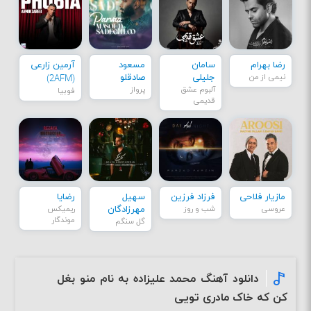
رضا بهرام
سامان
مسعود
آرمین زارعی
نیمی از من
جلیلی
صادقلو
(2AFM)
آلبوم عشق
پرواز
فوبیا
قدیمی
مازیار فلاحی
فرزاد فرزین
سهیل
رضایا
عروسی
شب و روز
مهرزادگان
ریمیکس
موندگار
گل سنگم
دانلود آهنگ محمد علیزاده به نام منو بغل
کن که خاک مادری تویی