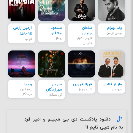
رضا بهرام
سامان
مسعود
آرمین زارعی
نیمی از من
جلیلی
صادقلو
(2AFM)
آلبوم عشق
پرواز
فوبیا
قدیمی
مازیار فلاحی
فرزاد فرزین
سهیل
رضایا
عروسی
شب و روز
مهرزادگان
ریمیکس
موندگار
گل سنگم
دانلود پادکست دی جی مجینو و امیر فرد
به نام هپی تایم ۱۱