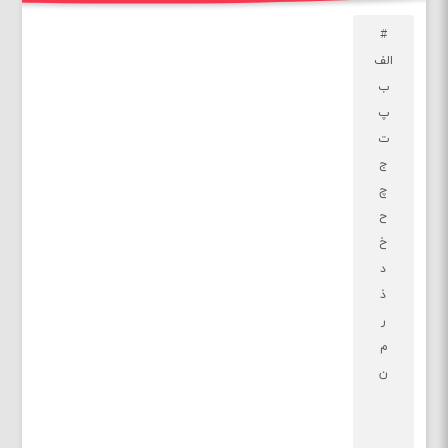
#
الف
ب
پ
ت
ج
چ
ح
خ
د
ذ
ر
م
ن