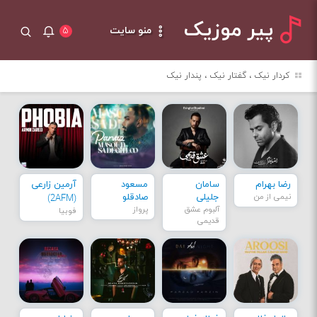
پیر موزیک
منو سایت
۵
کردار نیک ، گفتار نیک ، پندار نیک
رضا بهرام
سامان
مسعود
آرمین زارعی
نیمی از من
جلیلی
صادقلو
(2AFM)
آلبوم عشق
پرواز
فوبیا
قدیمی