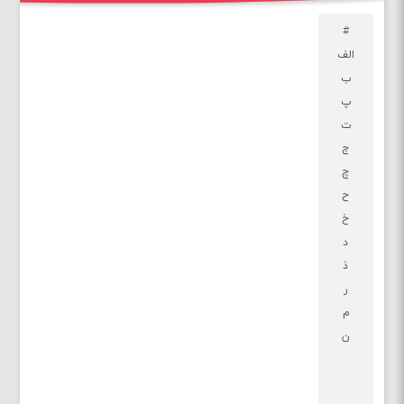
#
الف
ب
پ
ت
ج
چ
ح
خ
د
ذ
ر
م
ن