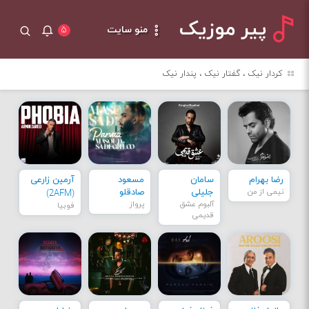
پیر موزیک
منو سایت
۵
کردار نیک ، گفتار نیک ، پندار نیک
رضا بهرام
سامان
مسعود
آرمین زارعی
نیمی از من
جلیلی
صادقلو
(2AFM)
آلبوم عشق
پرواز
فوبیا
قدیمی