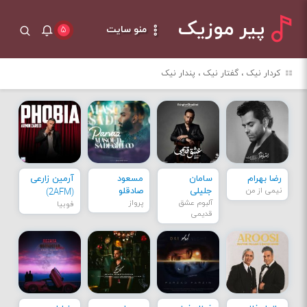
پیر موزیک
منو سایت
۵
کردار نیک ، گفتار نیک ، پندار نیک
رضا بهرام
سامان
مسعود
آرمین زارعی
نیمی از من
جلیلی
صادقلو
(2AFM)
آلبوم عشق
پرواز
فوبیا
قدیمی