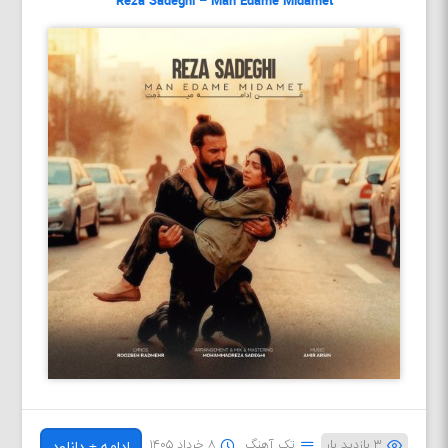
Reza Sadeghi – Man Edame Midamet
۳ بازدید بار
تک آهنگ
۸ خرداد ۱۴۰۵
ادامه + دانلود