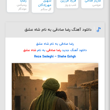
مازیار فلاحی
فرزاد فرزین
سهیل
رضایا
عروسی
شب و روز
مهرزادگان
ریمیکس
موندگار
گل سنگم
دانلود آهنگ رضا صادقی به نام شاه عشق
رضا صادقی به نام شاه عشق
دانلود آهنگ جدید
رضا صادقی
به نام
شاه عشق
Reza Sadeghi – Shahe Eshgh