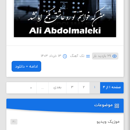
۶۹ بازدید بار
تک آهنگ
۱۳ خرداد ۱۴۰۳
ادامه + دانلود
صفحه ۱ از ۴
۱
۲
۳
بعدی
«
...
موضوعات
موزیک ویدیو
۴۱