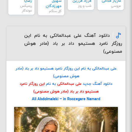
مازیار فلاحی
فرزاد فرزین
سهیل
رضایا
عروسی
شب و روز
مهرزادگان
ریمیکس
موندگار
گل سنگم
دانلود آهنگ علی عبدالمالکی به نام این
روزگار نامرد هستیمو داد بر باد (مادر هوش
مصنوعی)
علی عبدالمالکی به نام این روزگار نامرد هستیمو داد بر باد (مادر
هوش مصنوعی)
دانلود آهنگ جدید
علی عبدالمالکی
به نام
این روزگار نامرد
هستیمو داد بر باد (مادر هوش مصنوعی)
Ali Abdolmaleki – in Roozegare Namard