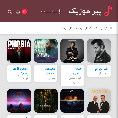
پیر موزیک
منو سایت
۵
کردار نیک ، گفتار نیک ، پندار نیک
رضا بهرام
سامان
مسعود
آرمین زارعی
نیمی از من
جلیلی
صادقلو
(2AFM)
آلبوم عشق
پرواز
فوبیا
قدیمی