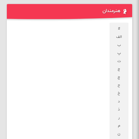
هنرمندان
#
الف
ب
پ
ت
ج
چ
ح
خ
د
ذ
ر
م
ن