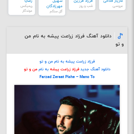
مازیار فلاحی
فرزاد فرزین
سهیل
رضایا
عروسی
شب و روز
مهرزادگان
ریمیکس
موندگار
گل سنگم
دانلود آهنگ فرزاد زراعت پیشه به نام من
و تو
فرزاد زراعت پیشه به نام من و تو
دانلود آهنگ جدید
فرزاد زراعت پیشه
به نام
من و تو
Farzad Zeraat Pishe – Mano To