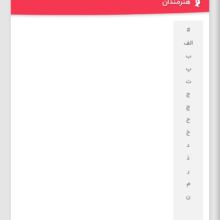
هنرمندان
#
الف
ب
پ
ت
ج
چ
ح
خ
د
ذ
ر
م
ن