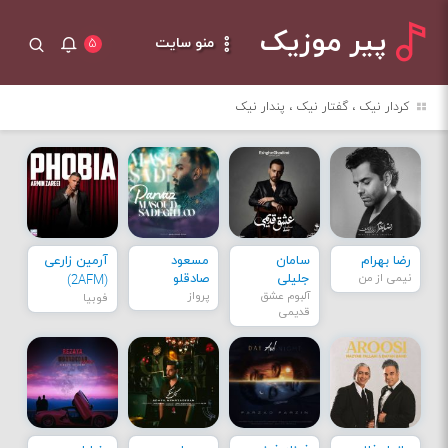
پیر موزیک
منو سایت
۵
کردار نیک ، گفتار نیک ، پندار نیک
رضا بهرام
سامان
مسعود
آرمین زارعی
نیمی از من
جلیلی
صادقلو
(2AFM)
آلبوم عشق
پرواز
فوبیا
قدیمی