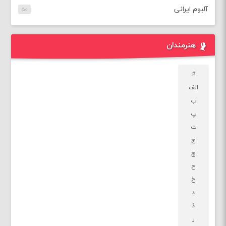
آلبوم ایرانی
۵۰
هنرمندان
#
الف
ب
پ
ت
ج
چ
ح
خ
د
ذ
ر