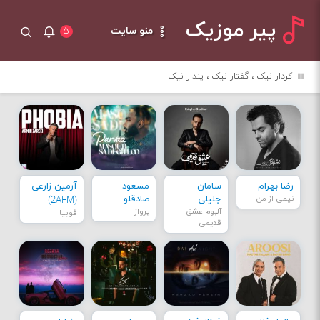
پیر موزیک
منو سایت
۵
کردار نیک ، گفتار نیک ، پندار نیک
رضا بهرام
سامان
مسعود
آرمین زارعی
نیمی از من
جلیلی
صادقلو
(2AFM)
آلبوم عشق
پرواز
فوبیا
قدیمی