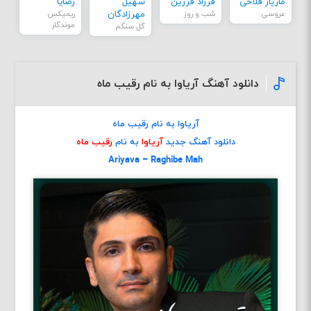
مازیار فلاحی
فرزاد فرزین
سهیل
رضایا
عروسی
شب و روز
مهرزادگان
ریمیکس
موندگار
گل سنگم
دانلود آهنگ آریاوا به نام رقیب ماه
آریاوا به نام رقیب ماه
دانلود آهنگ جدید
آریاوا
به نام
رقیب ماه
Ariyava – Raghibe Mah