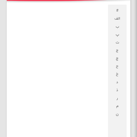
#
الف
ب
پ
ت
ج
چ
ح
خ
د
ذ
ر
م
ن