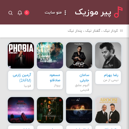
پیر موزیک
منو سایت
۵
کردار نیک ، گفتار نیک ، پندار نیک
رضا بهرام
سامان
مسعود
آرمین زارعی
نیمی از من
جلیلی
صادقلو
(2AFM)
آلبوم عشق
پرواز
فوبیا
قدیمی