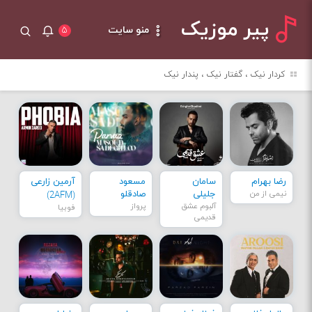
پیر موزیک
منو سایت
۵
کردار نیک ، گفتار نیک ، پندار نیک
رضا بهرام
سامان
مسعود
آرمین زارعی
نیمی از من
جلیلی
صادقلو
(2AFM)
آلبوم عشق
پرواز
فوبیا
قدیمی