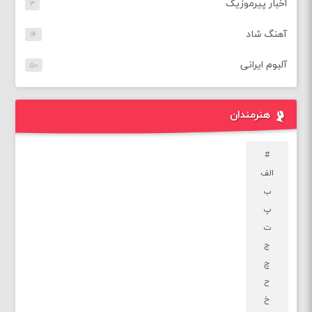
اخبار پیرموزیک
۳
آهنگ شاد
۱۴
آلبوم ایرانی
۵۰
هنرمندان
#
الف
ب
پ
ت
ج
چ
ح
خ