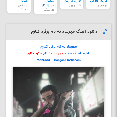
مازیار فلاحی
فرزاد فرزین
سهیل
رضایا
عروسی
شب و روز
مهرزادگان
ریمیکس
موندگار
گل سنگم
دانلود آهنگ مهرساد به نام برگرد کنارم
مهرساد به نام برگرد کنارم
دانلود آهنگ جدید
مهرساد
به نام
برگرد کنارم
Mehrsad – Bargard Kenaram