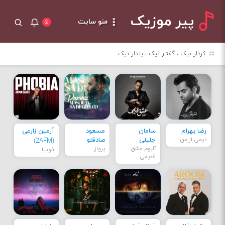
پیر موزیک
منو سایت
۵
کردار نیک ، گفتار نیک ، پندار نیک
رضا بهرام
سامان
مسعود
آرمین زارعی
نیمی از من
جلیلی
صادقلو
(2AFM)
آلبوم عشق
پرواز
فوبیا
قدیمی