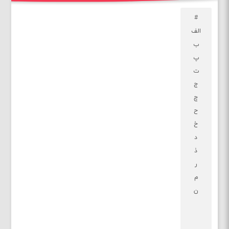
#
الف
ب
پ
ت
ج
چ
ح
خ
د
ذ
ر
م
ن