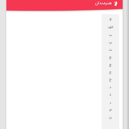
هنرمندان
#
الف
ب
پ
ت
ج
چ
ح
خ
د
ذ
ر
م
ن