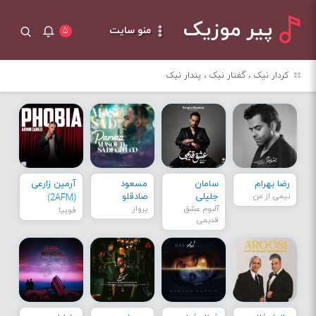
پیر موزیک
منو سایت
۵
کردار نیک ، گفتار نیک ، پندار نیک
رضا بهرام
سامان
مسعود
آرمین زارعی
نیمی از من
جلیلی
صادقلو
(2AFM)
آلبوم عشق
پرواز
فوبیا
قدیمی