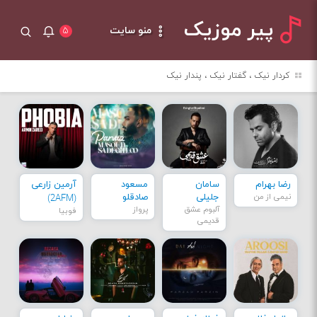
پیر موزیک
منو سایت
۵
کردار نیک ، گفتار نیک ، پندار نیک
رضا بهرام
سامان
مسعود
آرمین زارعی
نیمی از من
جلیلی
صادقلو
(2AFM)
آلبوم عشق
پرواز
فوبیا
قدیمی