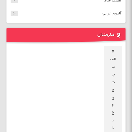
آهنگ شاد
۱۴
آلبوم ایرانی
۵۰
هنرمندان
#
الف
ب
پ
ت
ج
چ
ح
خ
د
ذ