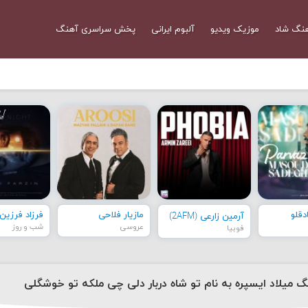
نگ شاد
موزیک ویدیو
آلبوم ایرانی
پخش سراسری آهنگ
قلو
مازیار فلاحی
فرزاد فرزین
آرمین زارعی (2AFM)
عروسی
شب و روز
فوبیا
نگ میلاد ایسپره به نام تو شاه دربار دلی چی ملکه تو خوشگلی