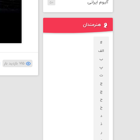
آلبوم ایرانی
۵۰
هنرمندان
#
الف
ب
۷۱۵ بازدید بار
پ
ت
ج
چ
ح
خ
د
ذ
ر