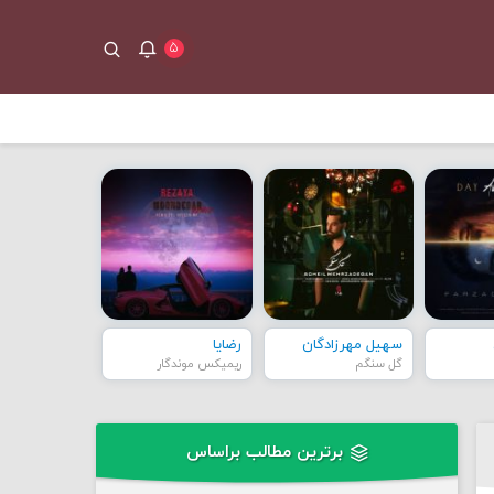
۵
سهیل مهرزادگان
رضایا
گل سنگم
ریمیکس موندگار
برترین مطالب براساس