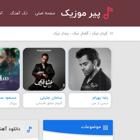
پیر موزیک
صفحه اصلی
تک آهنگ
آه
کردار نیک ، گفتار نیک ، پندار نیک
رضا بهرام
سامان جلیلی
مسعود صاد
نیمی از من
آلبوم عشق قدیمی
پرواز
موضوعات
دانلود آه