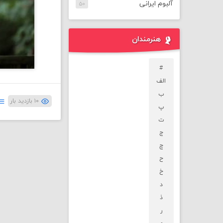
آلبوم ایرانی
۵۰
هنرمندان
#
الف
ب
۱۰ بازدید بار
پ
ت
ج
چ
ح
خ
د
ذ
ر