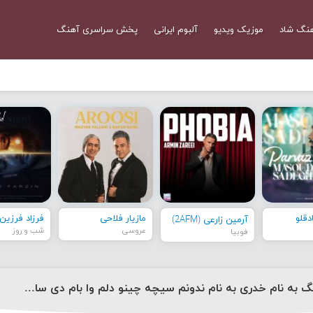
نگ شاد
موزیک ویدیو
آلبوم ایرانی
پخش سراسری آهنگ
قلو
مازیار فلاحی
فرزاد فرزین
آرمین زارعی (2AFM)
عروسی
شب و روز
فوبیا
دانلود آهنگ به نام خدری به نام ندونم سیچه چینو دلم وا بام دی ساز نیاره