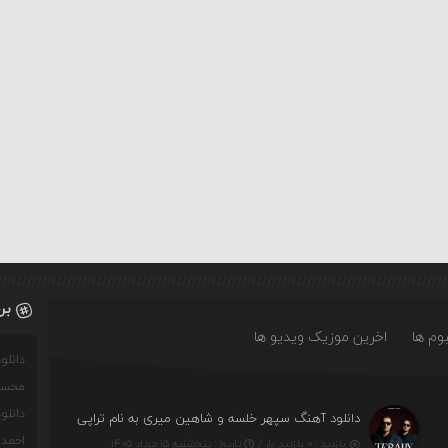
بر
وم ها
اخرین موزیک ویدیو ها
دانل
محسن
دانل
دانلود آهنگ سپهر خلسه و شاهین میری به نام تراپی
احمدو
بازدید : ۰ بازدید بار /
تاریخ : پنج‌شنبه ۱۵ مرداد ۱۴۰۵