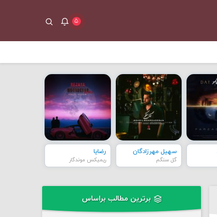
۵
سهیل مهرزادگان
رضایا
گل سنگم
ریمیکس موندگار
برترین مطالب براساس