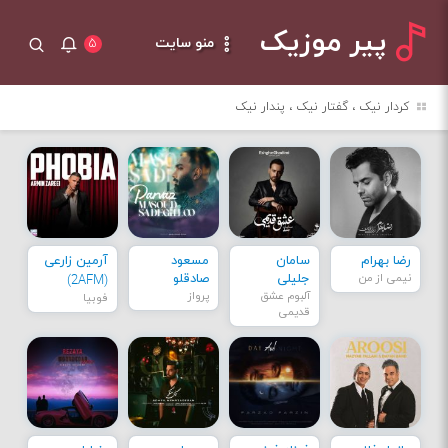
پیر موزیک
منو سایت
۵
کردار نیک ، گفتار نیک ، پندار نیک
رضا بهرام
سامان
مسعود
آرمین زارعی
نیمی از من
جلیلی
صادقلو
(2AFM)
آلبوم عشق
پرواز
فوبیا
قدیمی