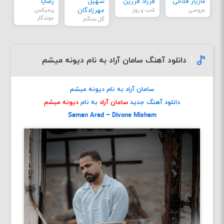
مازیار فلاحی
فرزاد فرزین
سهیل
رضایا
عروسی
شب و روز
مهرزادگان
ریمیکس
موندگار
گل سنگم
دانلود آهنگ سامان آراد به نام دیونه میشم
سامان آراد به نام دیونه میشم
دانلود آهنگ جدید
سامان آراد
به نام
دیونه میشم
Saman Arad – Divone Misham