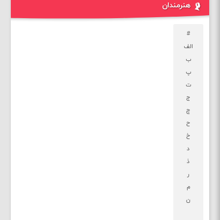
هنرمندان
#
الف
ب
پ
ت
ج
چ
ح
خ
د
ذ
ر
م
ن