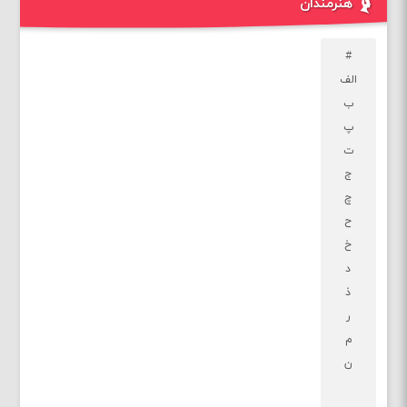
هنرمندان
#
الف
ب
پ
ت
ج
چ
ح
خ
د
ذ
ر
م
ن