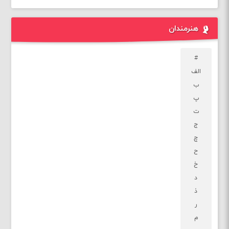
هنرمندان
#
الف
ب
پ
ت
ج
چ
ح
خ
د
ذ
ر
م