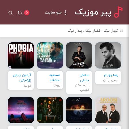
پیر موزیک
منو سایت
۵
کردار نیک ، گفتار نیک ، پندار نیک
رضا بهرام
سامان
مسعود
آرمین زارعی
نیمی از من
جلیلی
صادقلو
(2AFM)
آلبوم عشق
پرواز
فوبیا
قدیمی