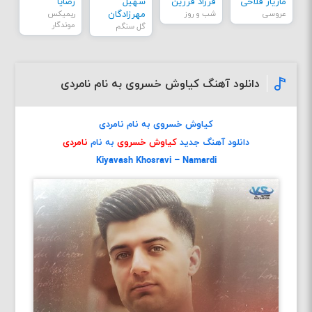
مازیار فلاحی
فرزاد فرزین
سهیل
رضایا
عروسی
شب و روز
مهرزادگان
ریمیکس
موندگار
گل سنگم
دانلود آهنگ کیاوش خسروی به نام نامردی
کیاوش خسروی به نام نامردی
دانلود آهنگ جدید
کیاوش خسروی
به نام
نامردی
Kiyavash Khosravi – Namardi