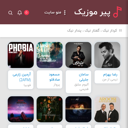
پیر موزیک
منو سایت
۵
کردار نیک ، گفتار نیک ، پندار نیک
رضا بهرام
سامان
مسعود
آرمین زارعی
نیمی از من
جلیلی
صادقلو
(2AFM)
آلبوم عشق
پرواز
فوبیا
قدیمی