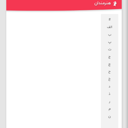
هنرمندان
#
الف
ب
پ
ت
ج
چ
ح
خ
د
ذ
ر
م
ن