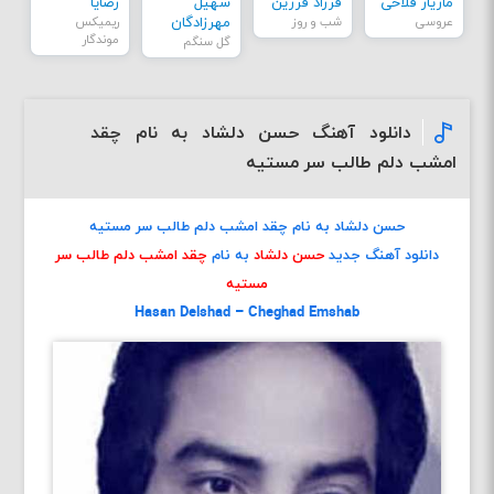
مازیار فلاحی
فرزاد فرزین
سهیل
رضایا
عروسی
شب و روز
مهرزادگان
ریمیکس
موندگار
گل سنگم
دانلود آهنگ حسن دلشاد به نام چقد
امشب دلم طالب سر مستیه
حسن دلشاد به نام چقد امشب دلم طالب سر مستیه
دانلود آهنگ جدید
حسن دلشاد
به نام
چقد امشب دلم طالب سر
مستیه
Hasan Delshad – Cheghad Emshab