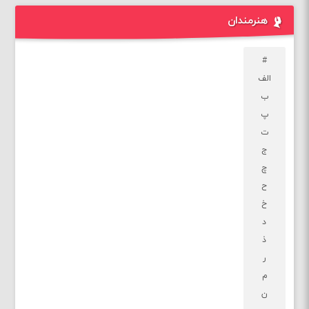
هنرمندان
#
الف
ب
پ
ت
ج
چ
ح
خ
د
ذ
ر
م
ن