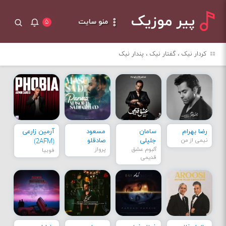
پیر موزیک
منو سایت
۵
کردار نیک ، گفتار نیک ، پندار نیک
رضا بهرام
سامان
مسعود
آرمین زارعی
نیمی از من
جلیلی
صادقلو
(2AFM)
آلبوم عشق
پرواز
فوبیا
قدیمی