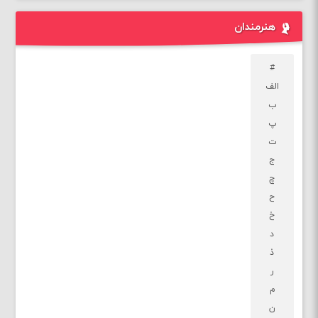
هنرمندان
#
الف
ب
پ
ت
ج
چ
ح
خ
د
ذ
ر
م
ن