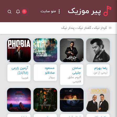
پیر موزیک
منو سایت
۵
کردار نیک ، گفتار نیک ، پندار نیک
رضا بهرام
سامان
مسعود
آرمین زارعی
نیمی از من
جلیلی
صادقلو
(2AFM)
آلبوم عشق
پرواز
فوبیا
قدیمی