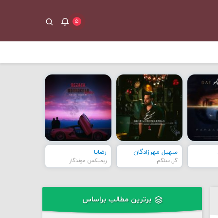
۵
سهیل مهرزادگان
رضایا
گل سنگم
ریمیکس موندگار
برترین مطالب براساس