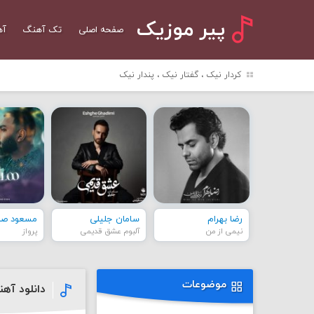
پیر موزیک
صفحه اصلی
تک آهنگ
آه
کردار نیک ، گفتار نیک ، پندار نیک
رضا بهرام
سامان جلیلی
مسعود صاد
نیمی از من
آلبوم عشق قدیمی
پرواز
موضوعات
دانلود آهن