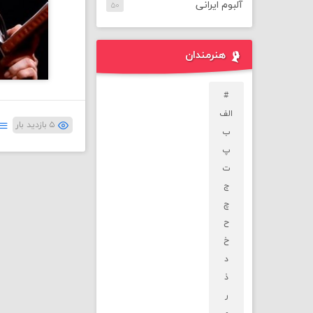
آلبوم ایرانی
۵۰
هنرمندان
#
الف
۵ بازدید بار
ب
پ
ت
ج
چ
ح
خ
د
ذ
ر