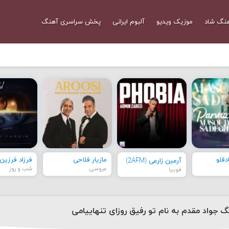
نگ شاد
موزیک ویدیو
آلبوم ایرانی
پخش سراسری آهنگ
قلو
مازیار فلاحی
فرزاد فرزین
آرمین زارعی (2AFM)
عروسی
شب و روز
فوبیا
گ جواد مقدم به نام تو رفیق روزای تنهاییامی