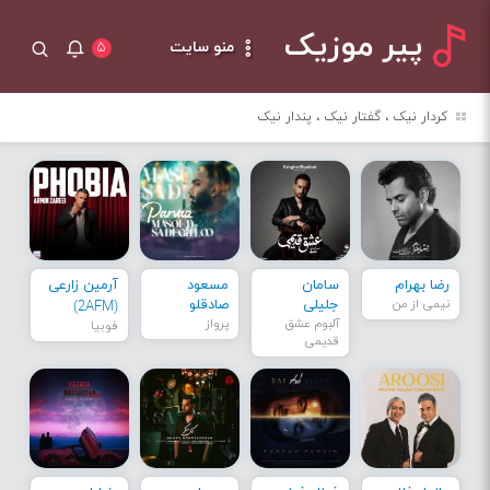
پیر موزیک
منو سایت
۵
کردار نیک ، گفتار نیک ، پندار نیک
رضا بهرام
سامان
مسعود
آرمین زارعی
نیمی از من
جلیلی
صادقلو
(2AFM)
آلبوم عشق
پرواز
فوبیا
قدیمی