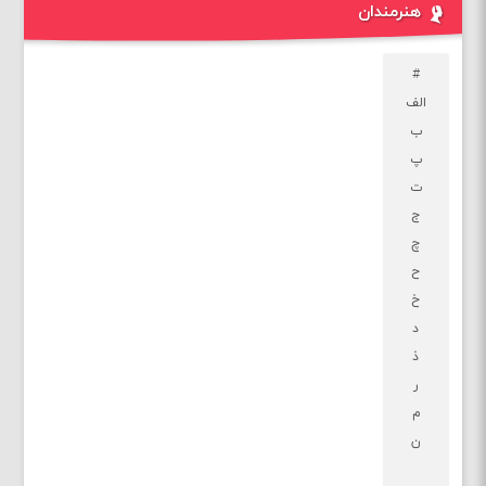
هنرمندان
#
الف
ب
پ
ت
ج
چ
ح
خ
د
ذ
ر
م
ن