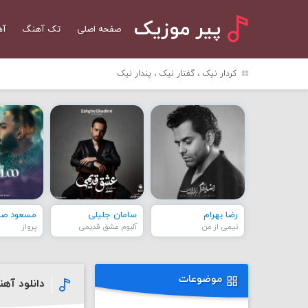
پیر موزیک
صفحه اصلی
تک آهنگ
آه
کردار نیک ، گفتار نیک ، پندار نیک
رضا بهرام
سامان جلیلی
مسعود صاد
نیمی از من
آلبوم عشق قدیمی
پرواز
موضوعات
دانلود آه