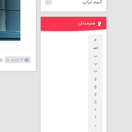
آلبوم ایرانی
۵۰
هنرمندان
#
الف
ب
۱۲ بازدید بار
پ
ت
ج
چ
ح
خ
د
ذ
ر