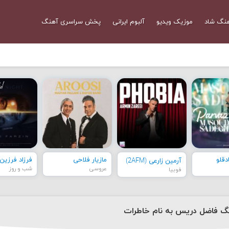
نگ شاد
موزیک ویدیو
آلبوم ایرانی
پخش سراسری آهنگ
قلو
مازیار فلاحی
فرزاد فرزین
آرمین زارعی (2AFM)
عروسی
شب و روز
فوبیا
نگ فاضل دریس به نام خاطرات