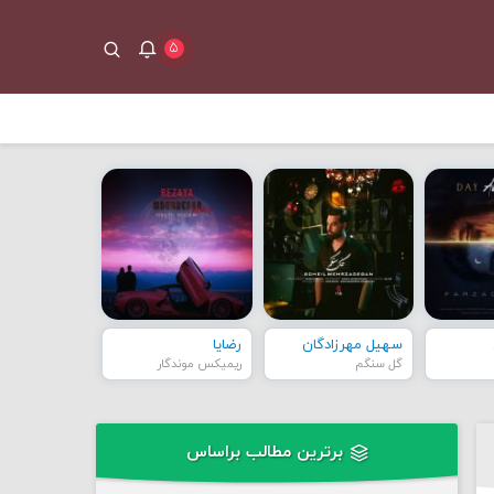
۵
سهیل مهرزادگان
رضایا
گل سنگم
ریمیکس موندگار
برترین مطالب براساس