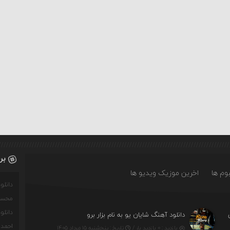
بر
وم ها
اخرین موزیک ویدیو ها
دانل
محسن
دانل
دانلود آهنگ شایان یو به نام بزار برو
احمدو
بازدید : ۰ بازدید بار /
تاریخ : پنج‌شنبه ۱۵ مرداد ۱۴۰۵