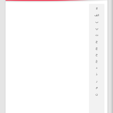
#
الف
ب
پ
ت
ج
چ
ح
خ
د
ذ
ر
م
ن