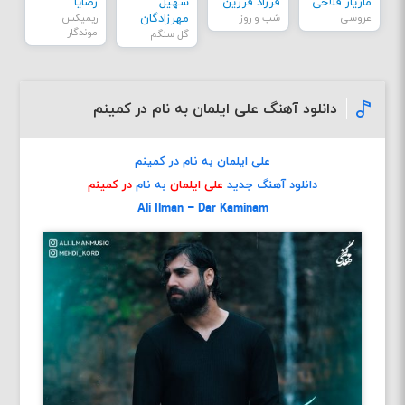
مازیار فلاحی
فرزاد فرزین
سهیل
رضایا
عروسی
شب و روز
مهرزادگان
ریمیکس
موندگار
گل سنگم
دانلود آهنگ علی ایلمان به نام در کمینم
علی ایلمان به نام در کمینم
دانلود آهنگ جدید
علی ایلمان
به نام
در کمینم
Ali Ilman – Dar Kaminam