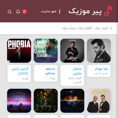
پیر موزیک
منو سایت
۵
کردار نیک ، گفتار نیک ، پندار نیک
رضا بهرام
سامان
مسعود
آرمین زارعی
نیمی از من
جلیلی
صادقلو
(2AFM)
آلبوم عشق
پرواز
فوبیا
قدیمی