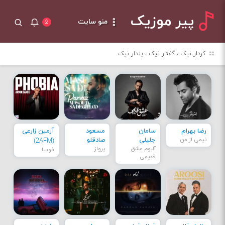
پیر موزیک
منو سایت
۵
کردار نیک ، گفتار نیک ، پندار نیک
رضا بهرام
سامان
مسعود
آرمین زارعی
نیمی از من
جلیلی
صادقلو
(2AFM)
آلبوم عشق
پرواز
فوبیا
قدیمی