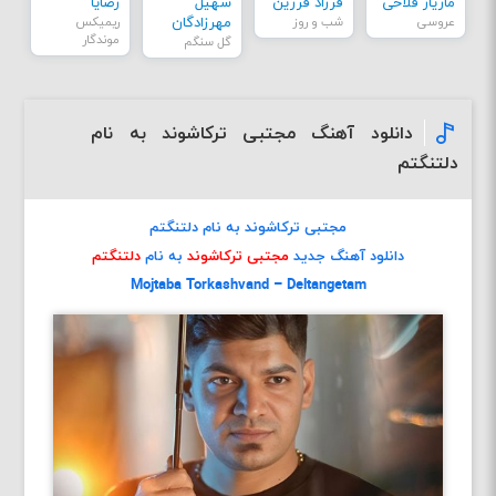
مازیار فلاحی
فرزاد فرزین
سهیل
رضایا
عروسی
شب و روز
مهرزادگان
ریمیکس
موندگار
گل سنگم
دانلود آهنگ مجتبی ترکاشوند به نام
دلتنگتم
مجتبی ترکاشوند به نام دلتنگتم
دانلود آهنگ جدید
مجتبی ترکاشوند
به نام
دلتنگتم
Mojtaba Torkashvand – Deltangetam