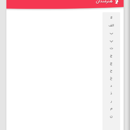
هنرمندان
#
الف
ب
پ
ت
ج
چ
ح
خ
د
ذ
ر
م
ن