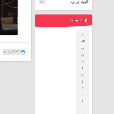
آلبوم ایرانی
۵۰
هنرمندان
#
الف
ب
۳۷ بازدید بار
پ
ت
ج
چ
ح
خ
د
ذ
ر