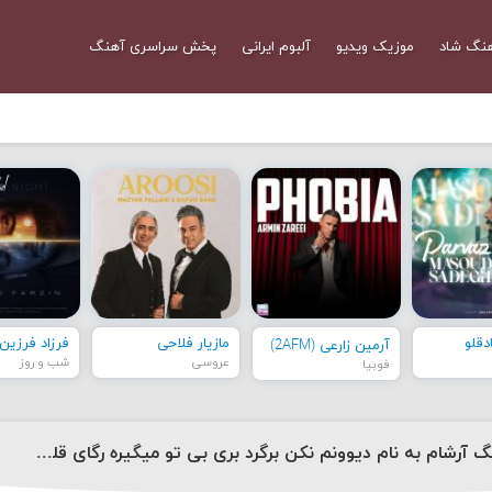
نگ شاد
موزیک ویدیو
آلبوم ایرانی
پخش سراسری آهنگ
قلو
مازیار فلاحی
فرزاد فرزین
آرمین زارعی (2AFM)
عروسی
شب و روز
فوبیا
دانلود آهنگ آرشام به نام دیوونم نکن برگرد بری بی تو میگیره رگای قلبم