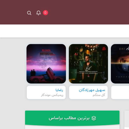
۵
سهیل مهرزادگان
رضایا
گل سنگم
ریمیکس موندگار
برترین مطالب براساس