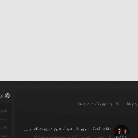
بر
وم ها
اخرین موزیک ویدیو ها
دانل
محسن
دانل
دانلود آهنگ سپهر خلسه و شاهین میری به نام تراپی
احمدو
بازدید : ۰ بازدید بار /
تاریخ : پنج‌شنبه ۱۵ مرداد ۱۴۰۵