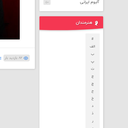
آلبوم ایرانی
۵۰
هنرمندان
#
الف
ب
۸۲ بازدید بار
پ
ت
ج
چ
ح
خ
د
ذ
ر