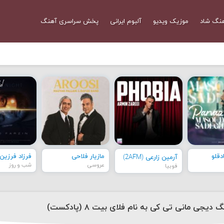
نگ شاد
موزیک ویدیو
آلبوم ایرانی
پخش سراسری آهنگ
قلو
مازیار فلاحی
فرزاد فرزین
آرمین زارعی (2AFM)
عروسی
شب و روز
فوبیا
 دیجی مانی تی کی به نام فلای بیت ۸ (پادکست)