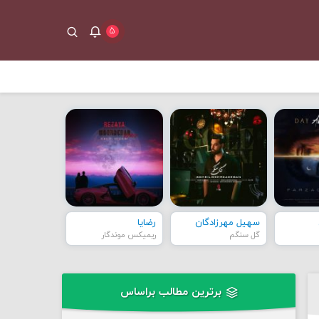
۵
سهیل مهرزادگان
رضایا
گل سنگم
ریمیکس موندگار
برترین مطالب براساس