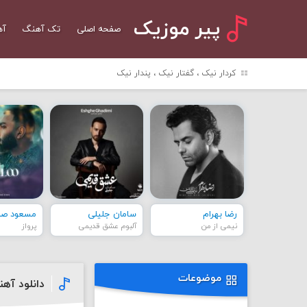
پیر موزیک
صفحه اصلی
تک آهنگ
آه
کردار نیک ، گفتار نیک ، پندار نیک
رضا بهرام
سامان جلیلی
مسعود صاد
نیمی از من
آلبوم عشق قدیمی
پرواز
موضوعات
دانلود آهنگ